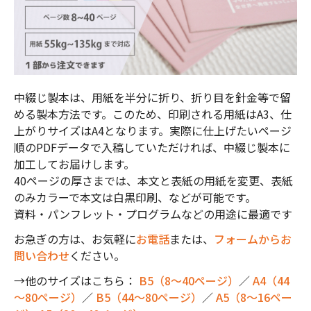
中綴じ製本は、用紙を半分に折り、折り目を針金等で留
める製本方法です。このため、印刷される用紙はA3、仕
上がりサイズはA4となります。実際に仕上げたいページ
順のPDFデータで入稿していただければ、中綴じ製本に
加工してお届けします。
40ページの厚さまでは、本文と表紙の用紙を変更、表紙
のみカラーで本文は白黒印刷、などが可能です。
資料・パンフレット・プログラムなどの用途に最適です
お急ぎの方は、お気軽に
お電話
または、
フォームからお
問い合わせ
ください。
→他のサイズはこちら：
B5（8～40ページ）
／
A4（44
～80ページ）
／
B5（44～80ページ）
／
A5（8～16ペー