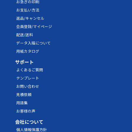
お急ぎの印刷
46
12,161円
18,242円
21,890
お支払い方法
返品/キャンセル
48
12,240円
18,361円
22,033
会員登録/マイページ
50
12,870円
19,305円
23,166
配送/送料
52
12,949円
19,423円
23,307
データ入稿について
用紙カタログ
54
13,028円
19,542円
23,450
サポート
56
13,107円
19,661円
23,592
よくあるご質問
58
13,186円
19,780円
23,735
テンプレート
60
13,266円
19,899円
23,878
お問い合わせ
見積依頼
62
13,345円
20,017円
24,020
用語集
64
13,424円
20,136円
24,163
お客様の声
66
13,503円
20,255円
24,305
会社について
68
13,582円
20,374円
24,448
個人情報保護方針