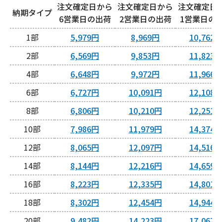
注文確定日から
注文確定日から
注文確定日
納期タイプ
6営業日
2営業日
1営業日
1
5,979円
8,969円
10,762
2
6,569円
9,853円
11,823
4
6,648円
9,972円
11,966
6
6,727円
10,091円
12,108
8
6,806円
10,210円
12,251
10
7,986円
11,979円
14,374
12
8,065円
12,097円
14,516
14
8,144円
12,216円
14,659
16
8,223円
12,335円
14,801
18
8,302円
12,454円
14,944
20
9,482円
14,223円
17,067