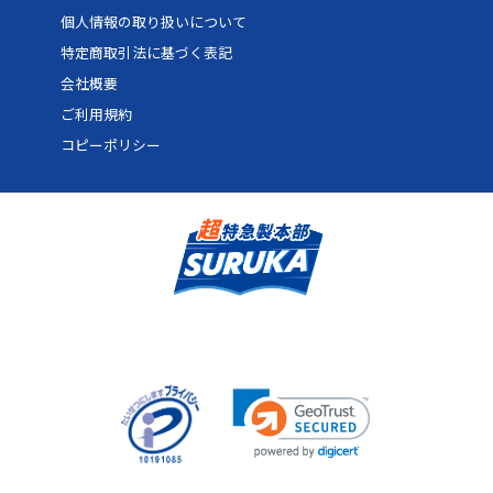
個人情報の取り扱いについて
70
13,662円
20,493円
24,591
特定商取引法に基づく表記
72
13,741円
20,611円
24,733
会社概要
74
13,820円
20,730円
24,876
ご利用規約
コピーポリシー
76
13,899円
20,849円
25,018
78
13,978円
20,968円
25,161
80
14,058円
21,087円
25,304
82
14,137円
21,205円
25,446
84
14,216円
21,324円
25,589
86
14,295円
21,443円
25,731
88
14,374円
21,562円
25,874
90
14,454円
21,681円
26,017
92
14,533円
21,799円
26,159