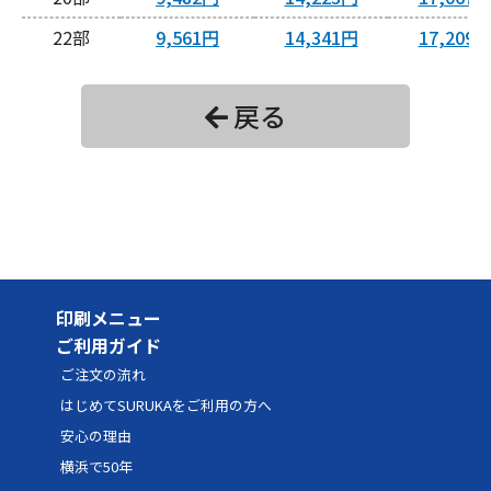
22
9,561円
14,341円
17,209
24
9,640円
14,460円
17,352
戻る
26
9,719円
14,579円
17,494
28
9,798円
14,698円
17,637
30
10,978円
16,467円
19,760
32
11,057円
16,585円
19,902
34
11,136円
16,704円
20,045
印刷メニュー
36
11,215円
16,823円
20,187
ご利用ガイド
38
11,294円
16,942円
20,330
ご注文の流れ
40
11,924円
17,886円
21,463
はじめてSURUKAをご利用の方へ
安心の理由
42
12,003円
18,004円
21,605
横浜で50年
44
12,082円
18,123円
21,748