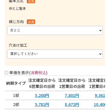
製本方式
必須
中とじ製本
綴じ方向
必須
穴あけ加工
単価を表示(
消費税込
)
注文確定日から
注文確定日から
注文確定日
納期タイプ
6営業日
2営業日
1営業日
1
5,200円
7,801円
9,361円
2
5,781円
8,672円
10,406