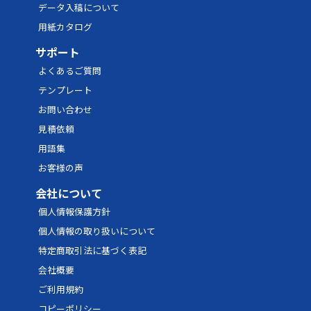
52
11,721円
17,582円
21,098
データ入稿について
用紙カタログ
54
11,783円
17,674円
21,209
サポート
56
11,844円
17,767円
21,320
よくあるご質問
58
11,906円
17,859円
21,431
テンプレート
60
11,968円
17,952円
21,542
お問い合わせ
見積依頼
62
12,029円
18,044円
21,652
用語集
64
12,091円
18,136円
21,763
お客様の声
66
12,152円
18,229円
21,874
会社について
68
12,214円
18,321円
21,985
個人情報保護方針
個人情報の取り扱いについて
70
12,276円
18,414円
22,096
特定商取引法に基づく表記
72
12,337円
18,506円
22,206
会社概要
74
12,399円
18,598円
22,317
ご利用規約
コピーポリシー