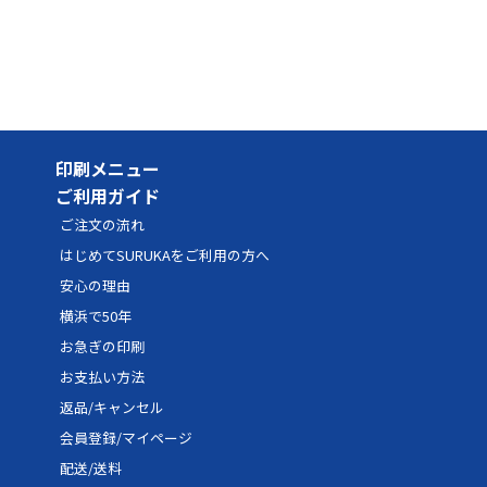
28
8,782円
13,173円
15,808
30
9,944円
14,916円
17,899
32
10,005円
15,008円
18,009
34
10,067円
15,100円
18,120
印刷メニュー
36
10,128円
15,193円
18,231
ご利用ガイド
38
10,190円
15,285円
18,342
ご注文の流れ
40
10,802円
16,203円
19,443
はじめてSURUKAをご利用の方へ
安心の理由
42
10,863円
16,295円
19,553
横浜で50年
44
10,925円
16,387円
19,664
お急ぎの印刷
46
10,986円
16,480円
19,775
お支払い方法
返品/キャンセル
48
11,048円
16,572円
19,886
会員登録/マイページ
50
11,660円
17,490円
20,988
配送/送料