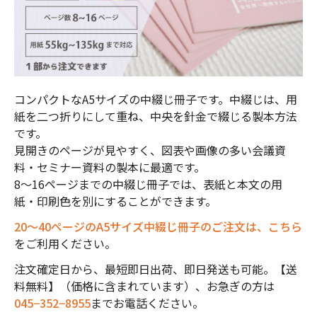
コンパクトなA5サイズの中綴じ冊子です。中綴じは、用
紙を二つ折りにして重ね、中央を針金で綴じる製本方法
です。
見開きのページが見やすく、図表や画像の多い会議資
料・セミナー資料の製本に最適です。
8～16ページまでの中綴じ冊子では、表紙と本文の用
紙・印刷色を別にすることができます。
20〜40ページのA5サイズ中綴じ冊子のご注文は、こちら
をご利用ください。
注文確定日から、最短即日出荷、即日発送も可能。【送
料無料】（価格に含まれています）、お急ぎの方は
045−352−8955
までお電話ください。