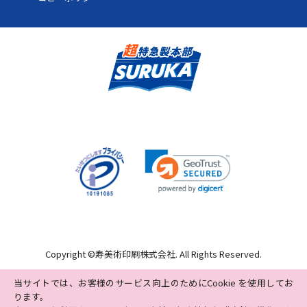
76
12,460円
18,691円
22,429
78
12,522円
18,783円
22,540
80
12,584円
18,876円
22,651
82
12,645円
18,968円
22,761
84
12,707円
19,060円
22,872
86
12,768円
19,153円
22,983
88
12,830円
19,245円
23,094
90
12,892円
19,338円
23,205
92
12,953円
19,430円
23,315
94
13,015円
19,522円
23,426
96
13,076円
19,615円
23,537
Copyright ©
寿美術印刷株式会社
. All Rights Reserved.
98
13,138円
19,707円
23,648
当サイトでは、お客様のサービス向上のためにCookie を使用してお
ります。
100
11,550円
17,325円
20,790