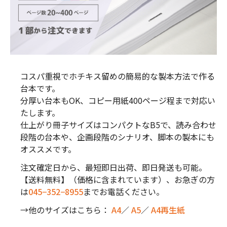
コスパ重視でホチキス留めの簡易的な製本方法で作る
台本です。
分厚い台本もOK、コピー用紙400ページ程まで対応い
たします。
仕上がり冊子サイズはコンパクトなB5で、読み合わせ
段階の台本や、企画段階のシナリオ、脚本の製本にも
オススメです。
注文確定日から、最短即日出荷、即日発送も可能。
【送料無料】（価格に含まれています）、お急ぎの方
は
045−352−8955
までお電話ください。
→他のサイズはこちら：
A4
／
A5
／
A4再生紙