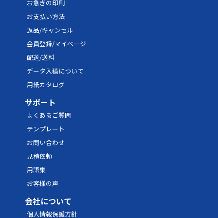
お急ぎの印刷
46
9,482円
14,223円
18,964
お支払い方法
返品/キャンセル
48
9,526円
14,289円
19,052
会員登録/マイページ
50
10,670円
16,005円
21,340
配送/送料
52
10,714円
16,071円
21,428
データ入稿について
用紙カタログ
54
10,758円
16,137円
21,516
サポート
56
10,802円
16,203円
21,604
よくあるご質問
58
10,846円
16,269円
21,692
テンプレート
60
11,990円
17,985円
23,980
お問い合わせ
見積依頼
62
12,034円
18,051円
24,068
用語集
64
12,078円
18,117円
24,156
お客様の声
66
12,122円
18,183円
24,244
会社について
68
12,166円
18,249円
24,332
個人情報保護方針