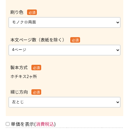
刷り色
必須
本文ページ数（表紙を除く）
必須
製本方式
必須
ホチキス2ヶ所
綴じ方向
必須
単価を表示(
消費税込
)