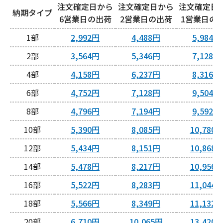
注文確定日から
注文確定日から
注文確定日
納期タイプ
6営業日
2営業日
1営業日
1
2,992円
4,488円
5,984円
2
3,564円
5,346円
7,128円
4
4,158円
6,237円
8,316円
6
4,752円
7,128円
9,504円
8
4,796円
7,194円
9,592円
10
5,390円
8,085円
10,780
12
5,434円
8,151円
10,868
14
5,478円
8,217円
10,956
16
5,522円
8,283円
11,044
18
5,566円
8,349円
11,132
20
6,710円
10,065円
13,420