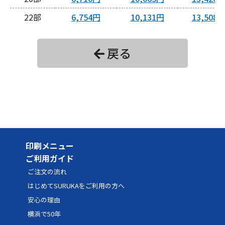
22
6,754円
10,131円
13,508
24
6,798円
10,197円
13,596
戻る
26
6,842円
10,263円
13,684
28
6,886円
10,329円
13,772
30
8,030円
12,045円
16,060
32
8,074円
12,111円
16,148
34
8,118円
12,177円
16,236
印刷メニュー
36
8,162円
12,243円
16,324
ご利用ガイド
38
8,206円
12,309円
16,412
ご注文の流れ
40
9,350円
14,025円
18,700
はじめてSURUKAをご利用の方へ
安心の理由
42
9,394円
14,091円
18,788
横浜で50年
44
9,438円
14,157円
18,876