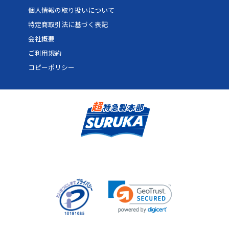
個人情報の取り扱いについて
70
12,210円
18,315円
24,420
特定商取引法に基づく表記
72
12,254円
18,381円
24,508
会社概要
74
12,298円
18,447円
24,596
ご利用規約
コピーポリシー
76
12,342円
18,513円
24,684
78
12,386円
18,579円
24,772
80
13,530円
20,295円
27,060
82
13,574円
20,361円
27,148
84
13,618円
20,427円
27,236
86
13,662円
20,493円
27,324
88
13,706円
20,559円
27,412
90
13,750円
20,625円
27,500
92
13,794円
20,691円
27,588