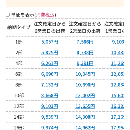
単価を表示(
消費税込
)
注文確定日から
注文確定日から
注文確定日
納期タイプ
6営業日
2営業日
1営業日
1
5,057円
7,586円
9,103円
2
5,825円
8,738円
10,485
4
6,261円
9,391円
11,269
6
6,696円
10,045円
12,053
8
7,132円
10,698円
12,838
10
8,668円
13,002円
15,602
12
9,103円
13,655円
16,385
14
9,539円
14,308円
17,169
16
9,974円
14,962円
17,954