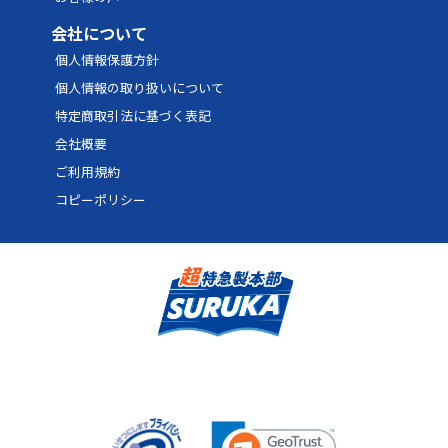
66
20,970円
31,455円
37,746
会社について
68
21,309円
31,963円
38,355
個人情報保護方針
個人情報の取り扱いについて
70
19,954円
29,931円
35,917
特定商取引法に基づく表記
72
20,244円
30,366円
36,439
会社概要
74
20,534円
30,802円
36,962
ご利用規約
コピーポリシー
76
20,825円
31,237円
37,484
78
21,115円
31,673円
38,007
80
21,406円
32,109円
38,530
82
21,696円
32,544円
39,053
84
21,986円
32,980円
39,575
86
22,277円
33,415円
40,098
88
22,567円
33,851円
40,620