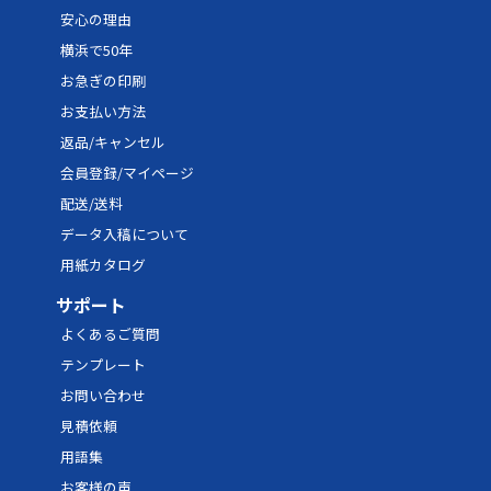
安心の理由
42
17,371円
26,056円
31,267
横浜で50年
44
17,758円
26,637円
31,964
お急ぎの印刷
46
17,032円
25,548円
30,658
お支払い方法
返品/キャンセル
48
17,371円
26,056円
31,267
会員登録/マイページ
50
18,260円
27,390円
32,868
配送/送料
52
18,598円
27,898円
33,477
データ入稿について
用紙カタログ
54
18,937円
28,406円
34,086
サポート
56
19,276円
28,914円
34,697
よくあるご質問
58
19,615円
29,422円
35,306
テンプレート
60
19,954円
29,931円
35,917
お問い合わせ
見積依頼
62
20,292円
30,439円
36,526
用語集
64
20,631円
30,947円
37,136
お客様の声