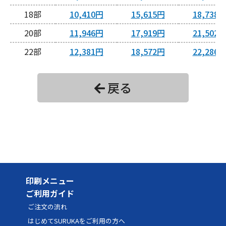
18
10,410円
15,615円
18,738
20
11,946円
17,919円
21,502
22
12,381円
18,572円
22,286
24
12,236円
18,354円
22,025
戻る
26
12,623円
18,935円
22,721
28
13,010円
19,516円
23,419
30
14,498円
21,747円
26,096
32
14,885円
22,327円
26,792
34
15,272円
22,908円
27,490
印刷メニュー
36
15,659円
23,489円
28,186
ご利用ガイド
38
16,046円
24,070円
28,883
ご注文の流れ
40
16,984円
25,476円
30,571
はじめてSURUKAをご利用の方へ