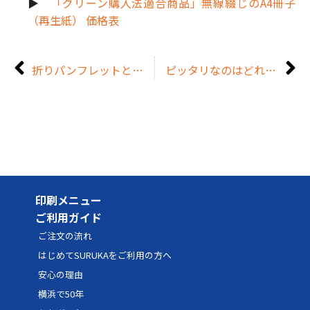
▶️
「グリーン購入法適合商品」無線綴じのA4冊子
（再生紙） 価格表
折りパンフレットと対応封筒サイズの早見表｜サイズと用途の最適な組み合わせを解説
ピッタリなのはどれ？製本方法診断チャート
印刷メニュー
ご利用ガイド
ご注文の流れ
はじめてSURUKAをご利用の方へ
安心の理由
横浜で50年