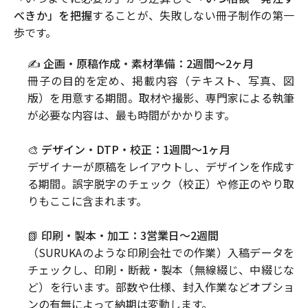
べきか」を把握
することが、失敗しない冊子制作の第一
歩です。
✍️ 企画・原稿作成・素材準備：2週間〜2ヶ月
冊子の目的を定め、掲載内容（テキスト、写真、図
版）を用意する期間。取材や撮影、専門家による執筆
が必要な内容は、最も時間がかかります。
🎨 デザイン・DTP・校正：1週間〜1ヶ月
デザイナーが原稿をレイアウトし、デザインを作成す
る期間。誤字脱字のチェック（校正）や修正のやり取
りもここに含まれます。
📗 印刷・製本・加工：3営業日〜2週間
（SURUKAのような印刷会社での作業）入稿データを
チェックし、印刷・断裁・製本（無線綴じ、中綴じな
ど）を行います。部数や仕様、封入作業などオプショ
ンの有無によって納期は変動します。