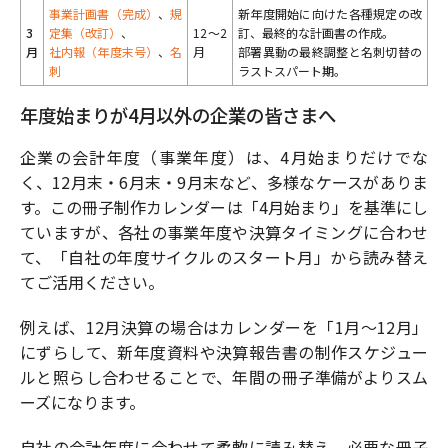
事業計画書（完成）
、
規
新年度開始に向けた各種規定の改
3
定集（改訂）
、
12〜2
訂、最終的な計画書の作成。
月
社内報（年度末号）
、
名
月
部署異動の最終調整と名刺切替の
刺
ラストスパート期。
年度始まりが4月以外の企業の皆さまへ
企業の会計年度（事業年度）は、4月始まりだけでな
く、12月末・6月末・9月末など、多様なケースがありま
す。この冊子制作カレンダーは「4月始まり」を基準にし
ていますが、各社の事業年度や決算タイミングに合わせ
て、「自社の年度サイクルのスタート月」から読み替え
てご活用ください。
例えば、12月決算の場合はカレンダーを「1月〜12月」
にずらして、新年度資料や決算報告書の制作スケジュー
ルと照らし合わせることで、年間の冊子準備がよりスム
ーズになります。
自社の会計年度に合わせて柔軟に読み替え、必要な冊子