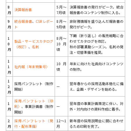
8
5月〜
決算報告書の発行がピーク。統合
決算報告書
月
7月頃
報告書のコンテンツ制作に入る。
9
統合報告書
、
CSRレポー
8月〜
非財務情報を盛り込んだ報告書の
月
ト
9月頃
発行がピーク。
下期（折り返し）の販売戦略に合
1
8月〜
製品・サービスカタログ
わせてカタログを改訂。
0
10月
（改訂）
、
名刺
秋の部署異動シーズン。名刺の発
月
頃
注・切替準備を推奨。
1
10月
年末に向けた社員向けコンテンツ
1
社内報（年末特集号）
頃
の制作。
月
1
採用パンフレット（制作
翌年春からの採用活動本格化に備
2
ー
開始）
え、企画・デザインを始める。
月
採用パンフレット（印
1
翌年度の事業計画策定に伴い、対
刷）
、事業計画書（制作
ー
月
外・対内向けの資料作成に着手。
開始）
2
採用パンフレット（発
12〜1
新年度の採用説明会に間に合わせ
月
行・配布準備）
月
るため印刷を完了。