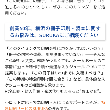
「この時期はこの冊子」「これなら間に合う！」という
道しるべのひとつとして、ぜひ、このカレンダーをご活
用ください。
創業50年、横浜の冊子印刷・製本に関す
るお悩みは、SURUKAにご相談ください
「どのタイミングで印刷会社に声をかければいいの？」
「冊子の内容や体裁、まだ決まっていない」——そんな
ご心配も大丈夫。部数が少なくても、お一人お一人のご
事情に沿った制作手順や最適なスケジュールについてご
提案します。
『この冊子はいつまでに入稿すべき？』
『この時期の特急印刷は間に合う？』など、具体的なス
ケジュールのご相談から承ります。
宛名印刷・封入作業・発送代行もまるっと”おまかせ”。
小ロット対応・特急印刷・人によるサポートこそが、
特
急印刷サービスSURUKA
の強みです。