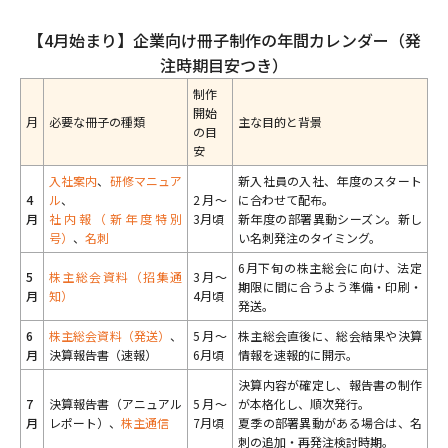
【4月始まり】企業向け冊子制作の年間カレンダー（発
注時期目安つき）
制作
開始
月
必要な冊子の種類
主な目的と背景
の目
安
入社案内
、
研修マニュア
新入社員の入社、年度のスタート
4
ル
、
2月〜
に合わせて配布。
月
社内報（新年度特別
3月頃
新年度の部署異動シーズン。新し
号）
、
名刺
い名刺発注のタイミング。
6月下旬の株主総会に向け、法定
5
株主総会資料（招集通
3月〜
期限に間に合うよう準備・印刷・
月
知）
4月頃
発送。
6
株主総会資料（発送）
、
5月〜
株主総会直後に、総会結果や決算
月
決算報告書（速報）
6月頃
情報を速報的に開示。
決算内容が確定し、報告書の制作
7
決算報告書（アニュアル
5月〜
が本格化し、順次発行。
月
レポート）、
株主通信
7月頃
夏季の部署異動がある場合は、名
刺の追加・再発注検討時期。