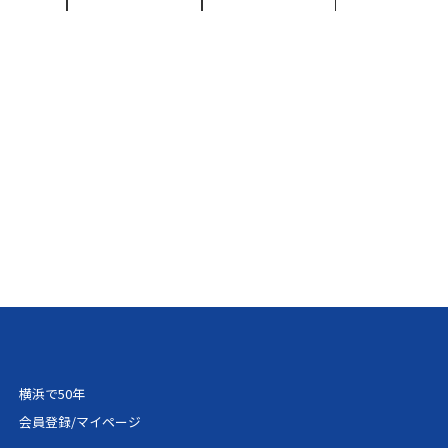
825円
33,390円
37,100円
762円
33,314円
37,017円
096円
33,715円
37,461円
079円
36,095円
40,106円
412円
36,494円
40,550円
746円
36,895円
40,994円
079円
37,294円
41,439円
412円
37,694円
41,883円
横浜で50年
396円
40,075円
44,528円
会員登録/マイページ
729円
40,474円
44,972円