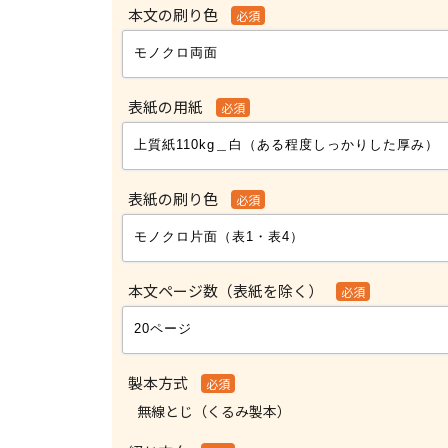
本文の刷り色
必須
表紙の用紙
必須
表紙の刷り色
必須
本文ページ数（表紙を除く）
必須
製本方式
必須
無線とじ（くるみ製本）