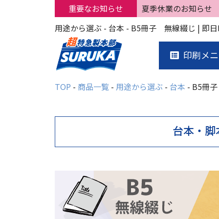
重要なお知らせ
夏季休業のお知らせ
用途から選ぶ - 台本 - B5冊子 無線綴じ |
印刷メニ
TOP
商品一覧
用途から選ぶ
台本
B5冊
台本・脚