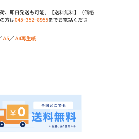
荷、即日発送も可能。【送料無料】（価格
の方は
045−352−8955
までお電話くださ
／
A5
／
A4再生紙