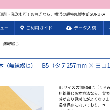
 即日印刷・発送も可！お急ぎなら、横浜の超特急製本部SURUKA
ュー
ご利用ガイド
データ入稿
子 無線綴じ
B5（タテ257mm × ヨコ
本（無線綴じ）
B5サイズの無線綴じ（くる
無線綴じ製本方法なら、背表
感があり見栄えがよくなりま
長期保存に向いており、ペー