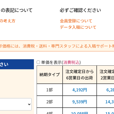
日の表記について
必ずご確認ください
の考え方
会員登録について
データ入稿について
示価格には、消費税・送料・専門スタッフによる入稿サポート
単価を表示(
消費税込
)
注文確定日から
注文確
納期タイプ
6営業日
2営業
1
4,192円
6,2
2
9,539円
14,
4
10,058円
15,