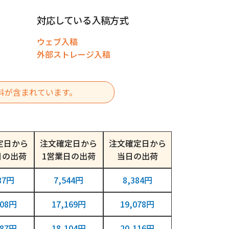
対応している入稿方式
ウェブ入稿
外部ストレージ入稿
料が含まれています。
定日から
注文確定日から
注文確定日から
日
1営業日
当日
87円
7,544円
8,384円
308円
17,169円
19,078円
087円
18,104円
20,116円