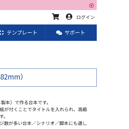
ログイン
テンプレート
サポート
182mm）
み製本）で作る台本です。
紙が付くことでタイトルを入れられ、高級
す。
ジ数が多い台本／シナリオ／脚本にも適し