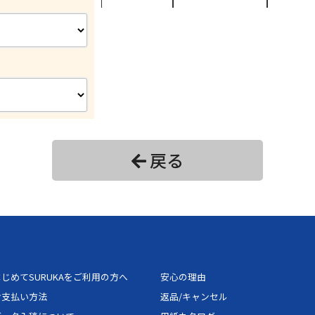
24
18,550円
27,
26
18,508円
27,
28
18,730円
28,
30
20,053円
30,
32
20,275円
30,
戻る
34
20,497円
30,
36
20,719円
31,
38
20,941円
31,
じめてSURUKAをご利用の方へ
安心の理由
40
22,264円
33,
お支払い方法
返品/キャンセル
42
22,486円
33,