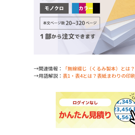
→関連情報：
「無線綴じ（くるみ製本）とは？
→用語解説：
表1・表4とは？表紙まわりの印