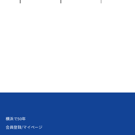
000円
32,400円
36,000円
937円
32,324円
35,917円
271円
32,725円
36,361円
254円
35,105円
39,006円
587円
35,504円
39,450円
921円
35,905円
39,894円
254円
36,304円
40,339円
587円
36,704円
40,783円
横浜で50年
571円
39,085円
43,428円
会員登録/マイページ
904円
39,484円
43,872円