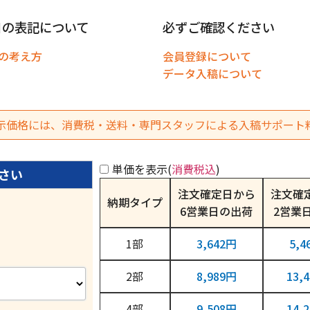
日の表記について
必ずご確認ください
の考え方
会員登録について
データ入稿について
示価格には、消費税・送料・専門スタッフによる入稿サポート
単価を表示(
消費税込
)
注文確定日から
注文確
納期タイプ
6営業日
2営業
1
3,642円
5,4
2
8,989円
13,
4
9,508円
14,