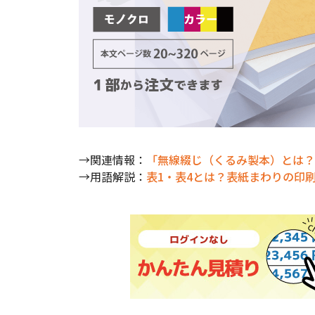
→関連情報：
「無線綴じ（くるみ製本）とは？
→用語解説：
表1・表4とは？表紙まわりの印