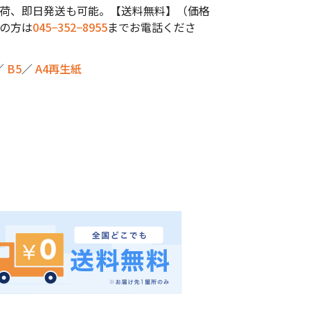
荷、即日発送も可能。【送料無料】（価格
の方は
045−352−8955
までお電話くださ
／
B5
／
A4再生紙