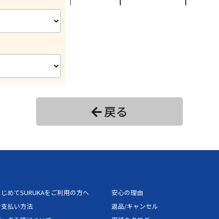
24
18,000円
27,
26
17,958円
26,
28
18,180円
27,
30
19,503円
29,
32
19,725円
29,
戻る
34
19,947円
29,
36
20,169円
30,
38
20,391円
30,
じめてSURUKAをご利用の方へ
安心の理由
40
21,714円
32,
お支払い方法
返品/キャンセル
42
21,936円
32,