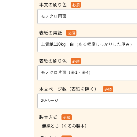
本文の刷り色
必須
表紙の用紙
必須
表紙の刷り色
必須
本文ページ数（表紙を除く）
必須
製本方式
必須
無線とじ（くるみ製本）