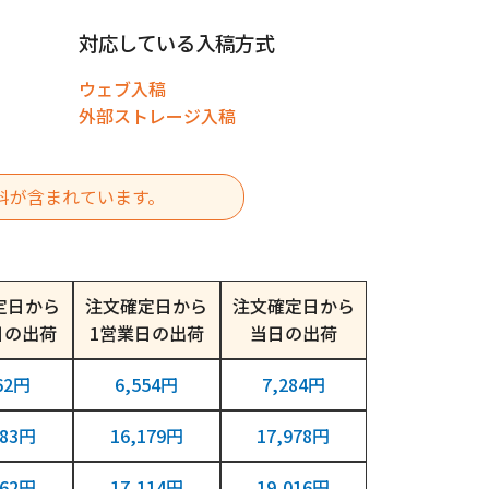
対応している入稿方式
ウェブ入稿
外部ストレージ入稿
料が含まれています。
定日から
注文確定日から
注文確定日から
日
1営業日
当日
62円
6,554円
7,284円
483円
16,179円
17,978円
262円
17,114円
19,016円