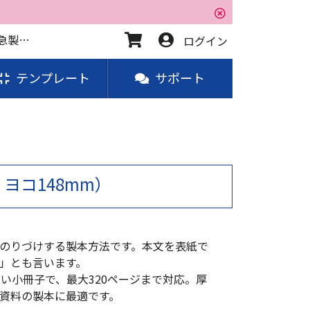
用途から選ぶ - 会議資料・セミナー資料 - A5冊子 無線綴じ | 即日印刷・発送も可！お急ぎなら、横浜の超特急製本部SURUKA
ログイン
テンプレート
サポート
× ヨコ148mm）
のりづけする製本方法です。本文を表紙で
」とも言います。
すい小冊子で、最大320ページまで対応。厚
資料の製本に最適です。