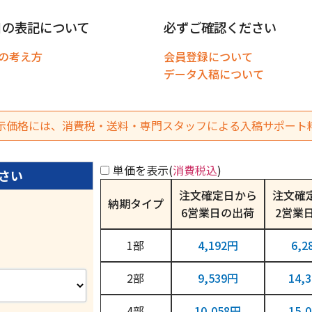
日の表記について
必ずご確認ください
の考え方
会員登録について
データ入稿について
示価格には、消費税・送料・専門スタッフによる入稿サポート
単価を表示(
消費税込
)
注文確定日から
注文確
納期タイプ
6営業日
2営業
1
4,192円
6,2
2
9,539円
14,
4
10,058円
15,