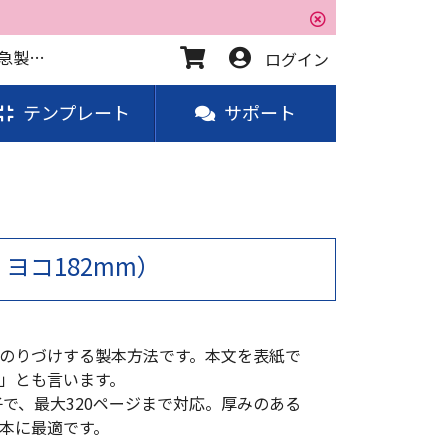
用途から選ぶ - 会議資料・セミナー資料 - B5冊子 無線綴じ | 即日印刷・発送も可！お急ぎなら、横浜の超特急製本部SURUKA
ログイン
テンプレート
サポート
× ヨコ182mm）
のりづけする製本方法です。本文を表紙で
」とも言います。
子で、最大320ページまで対応。厚みのある
本に最適です。