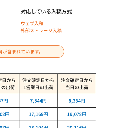
対応している入稿方式
ウェブ入稿
外部ストレージ入稿
料が含まれています。
定日から
注文確定日から
注文確定日から
日
1営業日
当日
87円
7,544円
8,384円
308円
17,169円
19,078円
087円
18,104円
20,116円