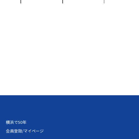
825円
33,390円
37,100円
762円
33,314円
37,017円
096円
33,715円
37,461円
079円
36,095円
40,106円
412円
36,494円
40,550円
746円
36,895円
40,994円
079円
37,294円
41,439円
412円
37,694円
41,883円
横浜で50年
396円
40,075円
44,528円
会員登録/マイページ
729円
40,474円
44,972円