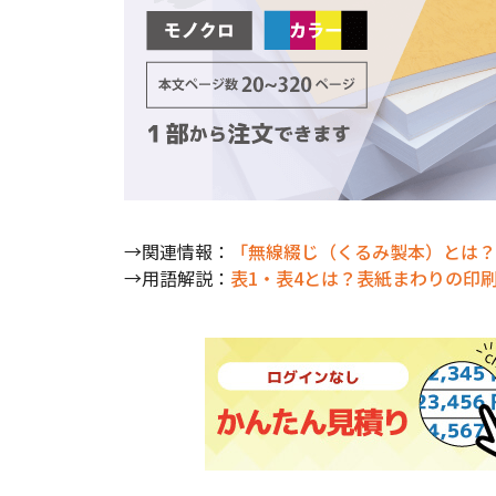
→関連情報：
「無線綴じ（くるみ製本）とは？
→用語解説：
表1・表4とは？表紙まわりの印