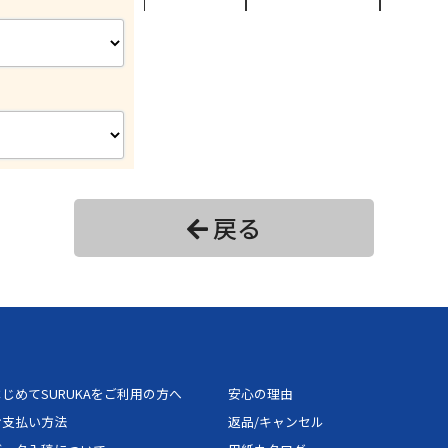
24
18,550円
27,
26
18,508円
27,
28
18,730円
28,
30
20,053円
30,
32
20,275円
30,
戻る
34
20,497円
30,
36
20,719円
31,
38
20,941円
31,
じめてSURUKAをご利用の方へ
安心の理由
40
22,264円
33,
お支払い方法
返品/キャンセル
42
22,486円
33,