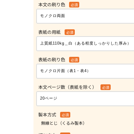
本文の刷り色
必須
表紙の用紙
必須
表紙の刷り色
必須
本文ページ数（表紙を除く）
必須
製本方式
必須
無線とじ（くるみ製本）